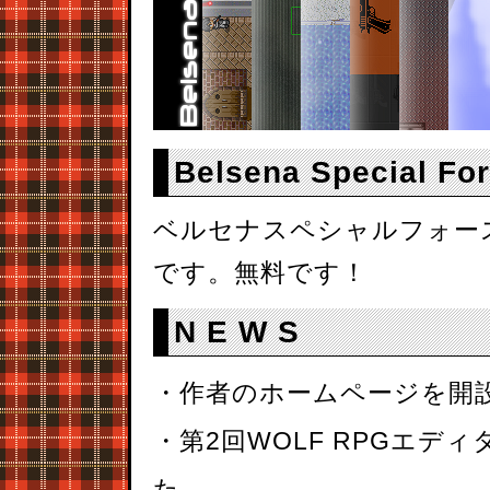
Belsena Special Fo
ベルセナスペシャルフォー
です。無料です！
N E W S
・作者のホームページを開
・第2回WOLF RPGエ
た