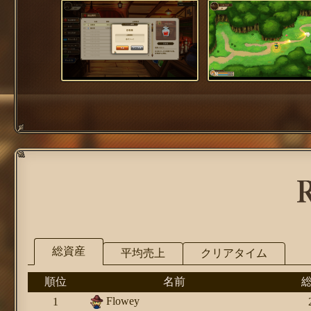
総資産
平均売上
クリアタイム
順位
名前
Flowey
1