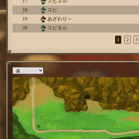
17
スピネル
18
スピ
19
あざわり～
20
スピネル
1
2
3